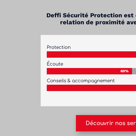
Deffi Sécurité Protection es
relation de proximité av
Protection
Écoute
60%
60%
Conseils & accompagnement
Découvrir nos ser