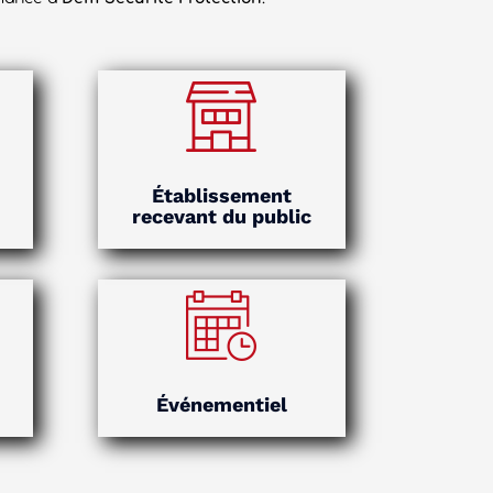
Établissement
recevant du public
Événementiel