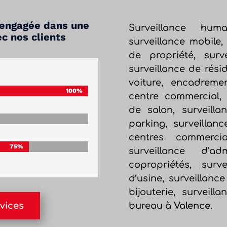
t engagée dans une
Surveillance huma
ec nos clients
surveillance mobile, 
de propriété, surv
surveillance de rési
voiture, encadreme
100%
100%
centre commercial, s
de salon, surveilla
parking, surveillan
centres commerci
75%
75%
surveillance d’ad
copropriétés, surve
d’usine, surveillanc
bijouterie, surveill
bureau à
Valence
.
vices