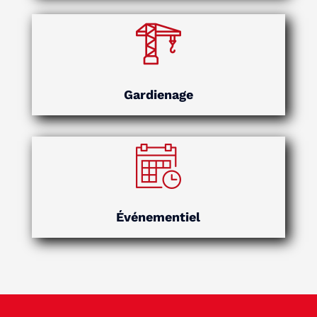
Gardienage
Événementiel