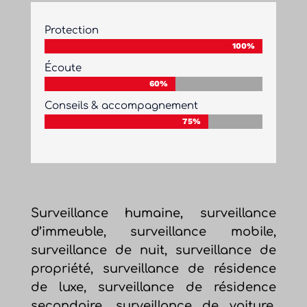
Protection
100%
100%
Écoute
60%
60%
Conseils & accompagnement
75%
75%
Surveillance humaine, surveillance
d’immeuble, surveillance mobile,
surveillance de nuit, surveillance de
propriété, surveillance de résidence
de luxe, surveillance de résidence
secondaire, surveillance de voiture,