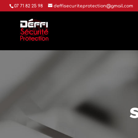
07 71 82 25 98
deffisecuriteprotection@gmail.com
S