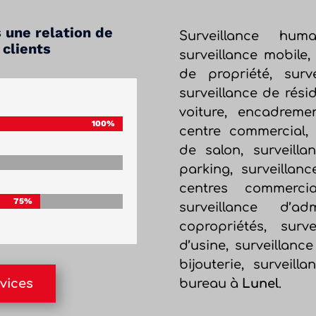
une relation de
Surveillance huma
 clients
surveillance mobile, 
de propriété, surv
surveillance de rési
voiture, encadreme
100%
100%
centre commercial, s
de salon, surveilla
parking, surveillan
centres commerci
75%
75%
surveillance d’ad
copropriétés, surve
d’usine, surveillanc
bijouterie, surveill
bureau à
Lunel
.
vices