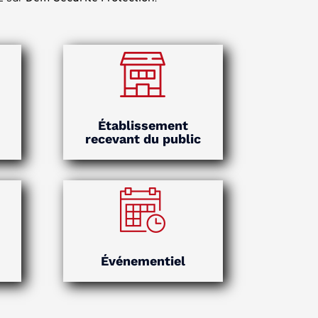
Établissement
recevant du public
Événementiel