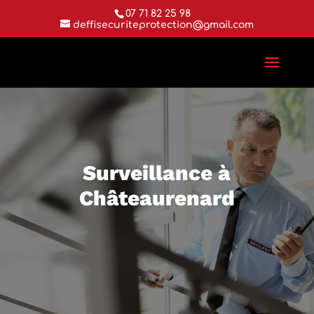
07 71 82 25 98
deffisecuriteprotection@gmail.com
Surveillance à
Châteaurenard