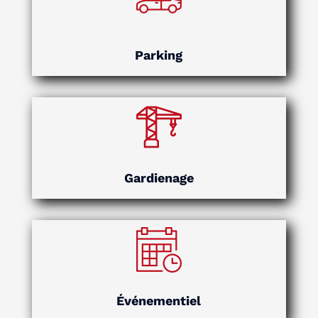
Parking
Gardienage
Événementiel