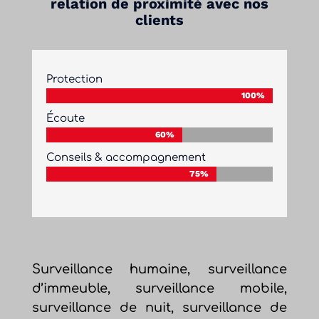
relation de proximité avec nos
clients
Protection
100%
100%
Écoute
60%
60%
Conseils & accompagnement
75%
75%
Surveillance humaine, surveillance
d’immeuble, surveillance mobile,
surveillance de nuit, surveillance de