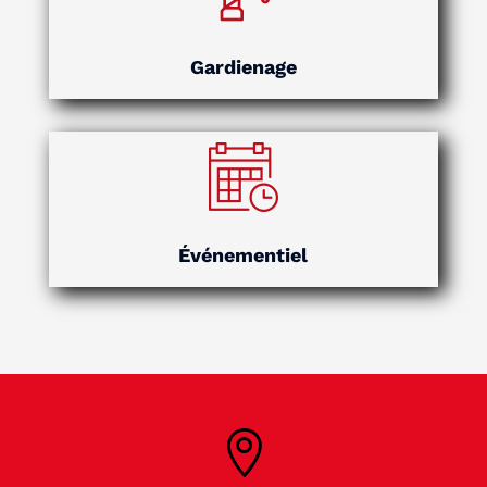
Gardienage
Événementiel
