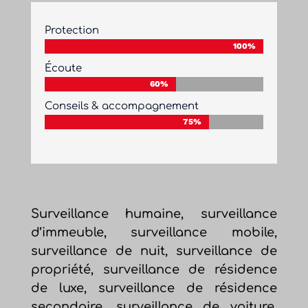
Protection
100%
100%
Écoute
60%
60%
Conseils & accompagnement
75%
75%
Surveillance humaine, surveillance
d’immeuble, surveillance mobile,
surveillance de nuit, surveillance de
propriété, surveillance de résidence
de luxe, surveillance de résidence
secondaire, surveillance de voiture,