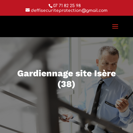
07 71 82 25 98
deffisecuriteprotection@gmail.com
Gardiennage site Isère
(38)