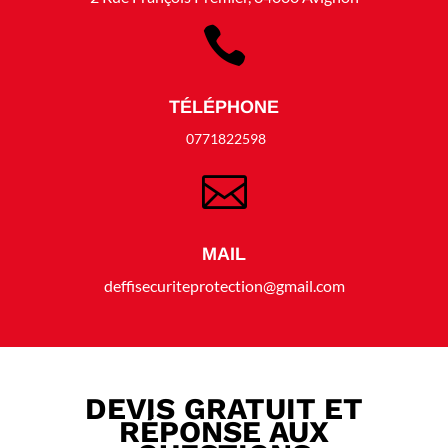

TÉLÉPHONE
0771822598

MAIL
deffisecuriteprotection@gmail.com
DEVIS GRATUIT ET
RÉPONSE AUX