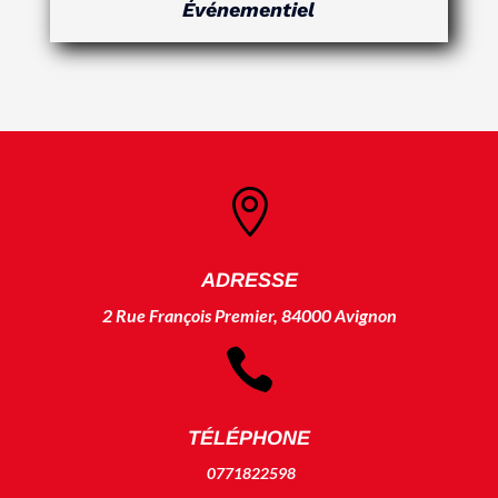
Événementiel

ADRESSE
2 Rue François Premier, 84000 Avignon

TÉLÉPHONE
0771822598