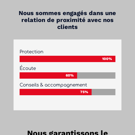
Nous sommes engagés dans une
relation de proximité avec nos
clients
Protection
100%
100%
Écoute
60%
60%
Conseils & accompagnement
75%
75%
Nous garantissons le