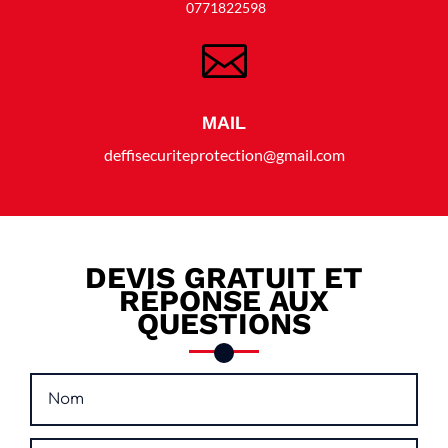
0771822598

MAIL
deffisecuriteprotection@gmail.com
DEVIS GRATUIT ET
RÉPONSE AUX
QUESTIONS