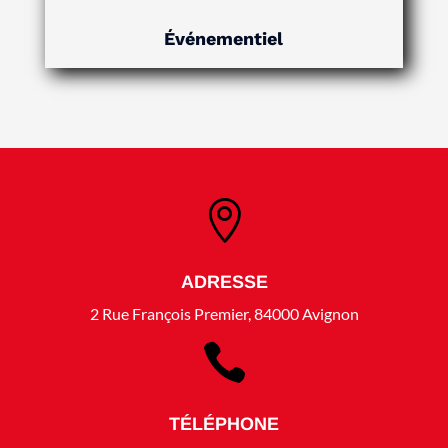
Événementiel

ADRESSE
2 Rue François Premier, 84000 Avignon

TÉLÉPHONE